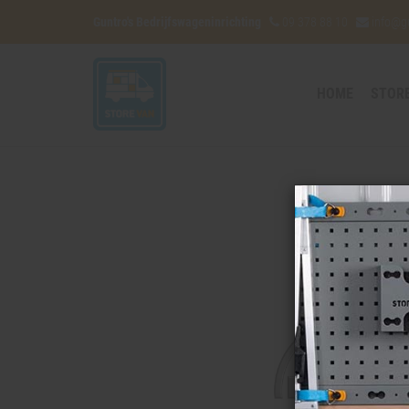
Guntro's Bedrijfswageninrichting
09 378 88 10
info@g
HOME
STOR