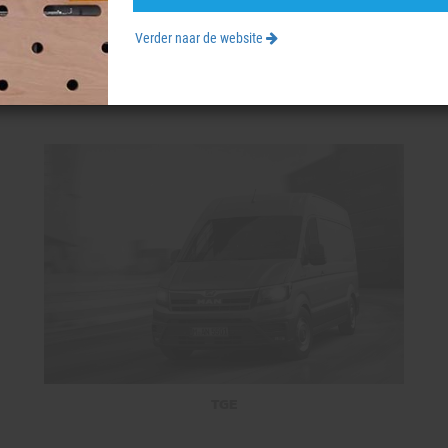
Verder naar de website
MAN BEDRIJFSWAGENS
TGE