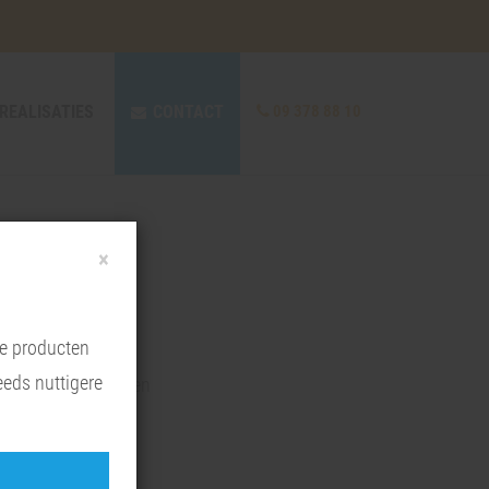
REALISATIES
CONTACT
09 378 88 10
×
te producten
eeds nuttigere
stelwagens: vloeren
 inrichtingen &