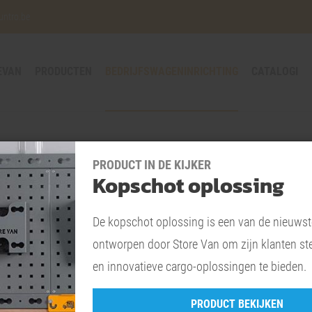
untro.be
EVAN
PRODUCTEN
BEDRIJFSWAGENINRICHTING
CATALOGI
MAN
PRODUCT IN DE KIJKER
Kopschot oplossing
De kopschot oplossing is een van de nieuws
ontworpen door Store Van om zijn klanten st
StoreVan produceert bedrijfswageninrichting voor MAN be
en innovatieve cargo-oplossingen te bieden.
& wanden, ladderdragers, bagagedragers, en allerlei andere
accessoires, naar gelang jouw noden.
PRODUCT BEKIJKEN